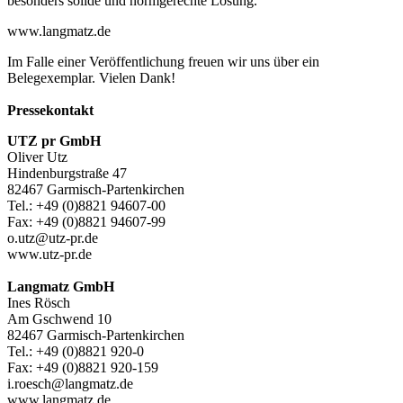
besonders solide und normgerechte Lösung.
www.langmatz.de
Im Falle einer Veröffentlichung freuen wir uns über ein
Belegexemplar. Vielen Dank!
Pressekontakt
UTZ pr GmbH
Oliver Utz
Hindenburgstraße 47
82467 Garmisch-Partenkirchen
Tel.: +49 (0)8821 94607-00
Fax: +49 (0)8821 94607-99
o.utz@utz-pr.de
www.utz-pr.de
Langmatz GmbH
Ines Rösch
Am Gschwend 10
82467 Garmisch-Partenkirchen
Tel.: +49 (0)8821 920-0
Fax: +49 (0)8821 920-159
i.roesch@langmatz.de
www.langmatz.de