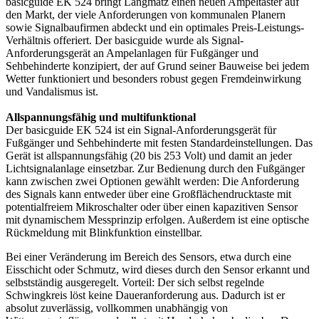
basicguide EK 524 bringt Langmatz einen neuen Ampeltaster auf
den Markt, der viele Anforderungen von kommunalen Planern
sowie Signalbaufirmen abdeckt und ein optimales Preis-Leistungs-
Verhältnis offeriert. Der basicguide wurde als Signal-
Anforderungsgerät an Ampelanlagen für Fußgänger und
Sehbehinderte konzipiert, der auf Grund seiner Bauweise bei jedem
Wetter funktioniert und besonders robust gegen Fremdeinwirkung
und Vandalismus ist.
Allspannungsfähig und multifunktional
Der basicguide EK 524 ist ein Signal-Anforderungsgerät für
Fußgänger und Sehbehinderte mit festen Standardeinstellungen. Das
Gerät ist allspannungsfähig (20 bis 253 Volt) und damit an jeder
Lichtsignalanlage einsetzbar. Zur Bedienung durch den Fußgänger
kann zwischen zwei Optionen gewählt werden: Die Anforderung
des Signals kann entweder über eine Großflächendrucktaste mit
potentialfreiem Mikroschalter oder über einen kapazitiven Sensor
mit dynamischem Messprinzip erfolgen. Außerdem ist eine optische
Rückmeldung mit Blinkfunktion einstellbar.
Bei einer Veränderung im Bereich des Sensors, etwa durch eine
Eisschicht oder Schmutz, wird dieses durch den Sensor erkannt und
selbstständig ausgeregelt. Vorteil: Der sich selbst regelnde
Schwingkreis löst keine Daueranforderung aus. Dadurch ist er
absolut zuverlässig, vollkommen unabhängig von