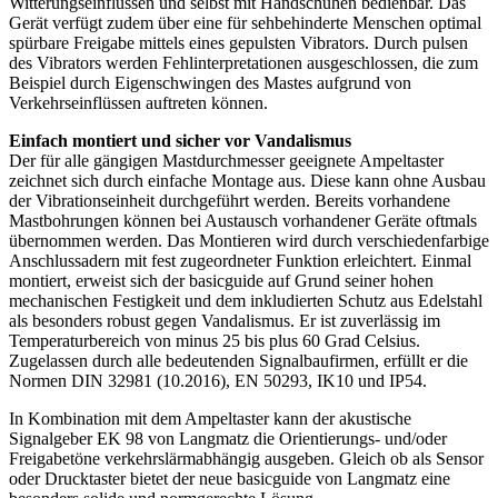
Witterungseinflüssen und selbst mit Handschuhen bedienbar. Das
Gerät verfügt zudem über eine für sehbehinderte Menschen optimal
spürbare Freigabe mittels eines gepulsten Vibrators. Durch pulsen
des Vibrators werden Fehlinterpretationen ausgeschlossen, die zum
Beispiel durch Eigenschwingen des Mastes aufgrund von
Verkehrseinflüssen auftreten können.
Einfach montiert und sicher vor Vandalismus
Der für alle gängigen Mastdurchmesser geeignete Ampeltaster
zeichnet sich durch einfache Montage aus. Diese kann ohne Ausbau
der Vibrationseinheit durchgeführt werden. Bereits vorhandene
Mastbohrungen können bei Austausch vorhandener Geräte oftmals
übernommen werden. Das Montieren wird durch verschiedenfarbige
Anschlussadern mit fest zugeordneter Funktion erleichtert. Einmal
montiert, erweist sich der basicguide auf Grund seiner hohen
mechanischen Festigkeit und dem inkludierten Schutz aus Edelstahl
als besonders robust gegen Vandalismus. Er ist zuverlässig im
Temperaturbereich von minus 25 bis plus 60 Grad Celsius.
Zugelassen durch alle bedeutenden Signalbaufirmen, erfüllt er die
Normen DIN 32981 (10.2016), EN 50293, IK10 und IP54.
In Kombination mit dem Ampeltaster kann der akustische
Signalgeber EK 98 von Langmatz die Orientierungs- und/oder
Freigabetöne verkehrslärmabhängig ausgeben. Gleich ob als Sensor
oder Drucktaster bietet der neue basicguide von Langmatz eine