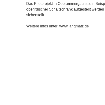
Das Pilotprojekt in Oberammergau ist ein Beisp
oberirdischer Schaltschrank aufgestellt werden
sicherstellt.
Weitere Infos unter: www.langmatz.de
Bildunterschriften:
Bild 01: Im Bild v.l.n.r.: Arno Nunn (1. Bür
Bayernwerk Netz GmbH), Daniel Knoblich (Baul
Bayernwerk Netz GmbH), Ludwig Fischer (Berei
Bild 02: Ein Unterflur-Netzanschluss von Lang
WLAN oder sonstige kritische Infrastruktur. (Fo
Bild 03: Stadtbildkonforme und zukunftssichere
Langmatz. (Foto: Langmatz)
Pressekontakt: