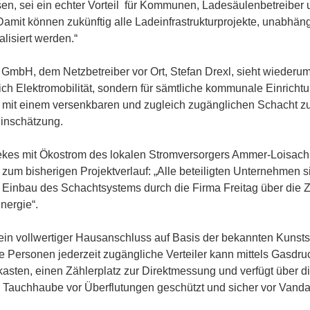
en, sei ein echter Vorteil für Kommunen, Ladesäulenbetreiber 
„Damit können zukünftig alle Ladeinfrastrukturprojekte, unabhä
lisiert werden.“
bH, dem Netzbetreiber vor Ort, Stefan Drexl, sieht wiederum 
ich Elektromobilität, sondern für sämtliche kommunale Einricht
ule mit einem versenkbaren und zugleich zugänglichen Schacht zu
Einschätzung.
ekes mit Ökostrom des lokalen Stromversorgers Ammer-Loisach 
nz zum bisherigen Projektverlauf: „Alle beteiligten Unternehmen
 Einbau des Schachtsystems durch die Firma Freitag über die 
nergie“.
 ein vollwertiger Hausanschluss auf Basis der bekannten Kunsts
te Personen jederzeit zugängliche Verteiler kann mittels Gasdru
sten, einen Zählerplatz zur Direktmessung und verfügt über d
e Tauchhaube vor Überflutungen geschützt und sicher vor Vanda