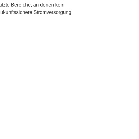
ützte Bereiche, an denen kein
 zukunftssichere Stromversorgung
reuer, Kommunen/Kooperationen
enberger (Netzdienste Oberbayern Süd,
ungen wie E-Ladesäulen, Glasfaser,
her Unterflurverteiler EK 880 von