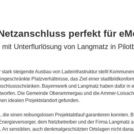
-Netzanschluss perfekt für eMo
it Unterflurlösung von Langmatz in Pilotb
 stark steigende Ausbau von Ladeinfrastruktur stellt Kommunen
eschränkte Platzverhältnisse, das Ziel einer stadtbildkonfor
nschlussschränken. Bayernwerk und Langmatz haben dafür in ein
tworfen. Die Gemeinde Oberammergau und die Ammer-Loisach E
inen idealen Projektstandort gefunden.
n, die einen reibungslosen Projektabtlauf garantieren konnten. 
nergieversorger, dem Netzbetreiber und der Firma Langmatz all
 An sensiblen, auch denkmalgeschützten Ortslagen nicht darau