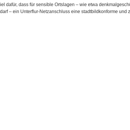
iel dafür, dass für sensible Ortslagen – wie etwa denkmalgesch
 darf – ein Unterflur-Netzanschluss eine stadtbildkonforme und
germeister Gemeinde Oberammergau), Stefan Drexl (Kommunalbet
eiter, Freitag Montagegesellschaft mbH & Co. KG), Josef Dais
chsleiter Technik, Langmatz GmbH). (Foto: Langmatz)
matz ist eine zukunftsweisende Lösung für kommunale Einricht
to: Langmatz)
 Stromversorgung: Für autorisierte Personen jederzeit zugänglic